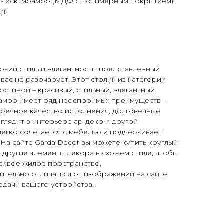
- иск. мрамор (МДФ с полимерным покрытием),
ик
окий стиль и элегантность, представленный
вас не разочарует. Этот столик из категории
стиной – красивый, стильный, элегантный.
амор имеет ряд неоспоримых преимуществ –
пречное качество исполнения, долговечные
глядит в интерьере ар-деко и другой
егко сочетается с мебелью и подчеркивает
 На сайте Garda Decor вы можете купить круглый
е другие элементы декора в схожем стиле, чтобы
сивое жилое пространство.
ительно отличаться от изображений на сайте
едачи вашего устройства.