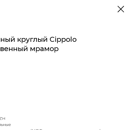
ный круглый Cippolo
твенный мрамор
/ZH
льные