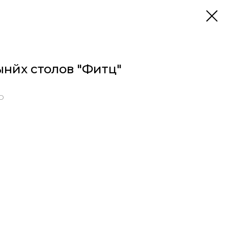
нйх столов "Фитц"
O