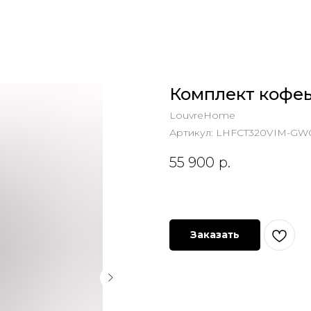
Комплект кофеы
LouvreHome
Артикул:
LHFCT320VIM-GW
55 900
р.
Заказать