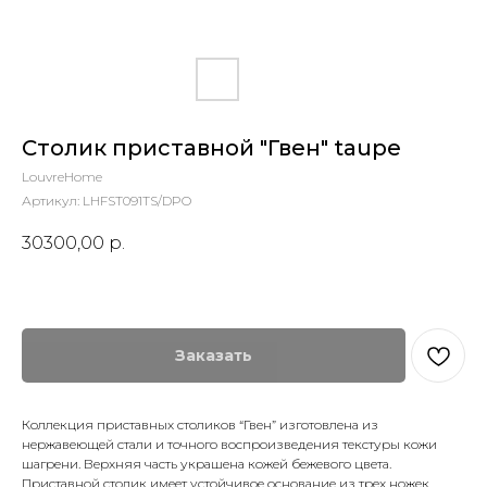
Столик приставной "Гвен" taupe
LouvreHome
Артикул:
LHFST091TS/DPO
30300,00
р.
Заказать
Коллекция приставных столиков “Гвен” изготовлена из
нержавеющей стали и точного воспроизведения текстуры кожи
шагрени. Верхняя часть украшена кожей бежевого цвета.
Приставной столик имеет устойчивое основание из трех ножек,