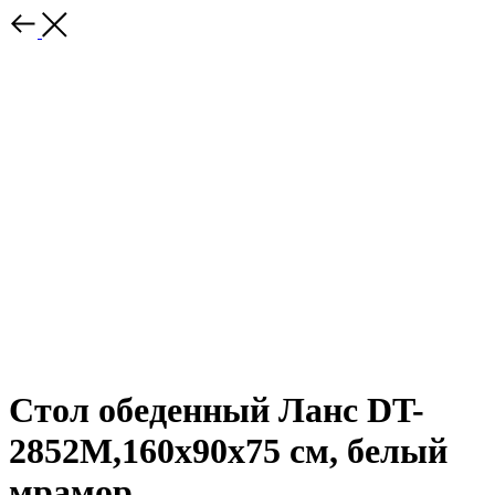
Стол обеденный Ланс DT-
2852M,160х90х75 см, белый
мрамор