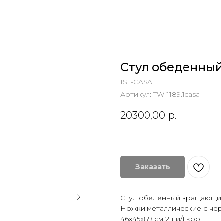
Стул обеденный
IST-CASA
Артикул:
TW-1189.1casa
20300,00
р.
Заказать
Стул обеденный вращающий
Ножки металлические с ч
46х45х89 см 2ши/1 кор