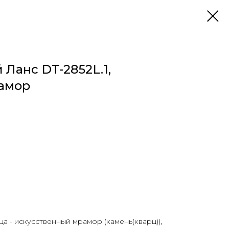
Ланс DT-2852L.1,
амор
 - искусственный мрамор (камень(кварц)),