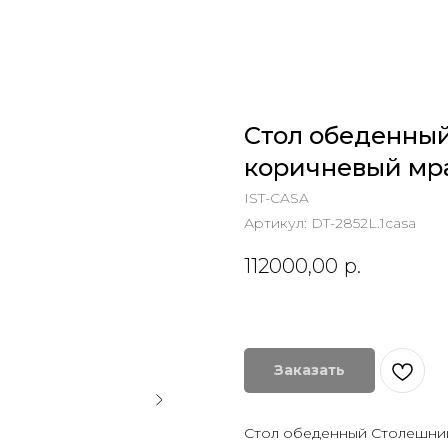
Стол обеденный 
коричневый мр
IST-CASA
Артикул:
DT-2852L.1casa
112000,00
р.
Заказать
Стол обеденный Столешница