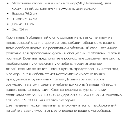
Материалы: столешница - иск.мрамор(МДФ+пленка), цвет
коричневый; основание - нержсталь, цвет золото
Высота: 76,2 см
Ширина: 90 см
Длина: 180 см
Вес: 154 кг
Коричневый обеденный стол с основанием, выполненным из
нержавеющей стали в цвете золото, добавит обстановке вашего
дома особого шарма. Не раскладной обеденный стол – отличное
решение для просторных кухонь и специальных обеденных зон в
гостиной. Если вы предпочитаете роскошные современные стили,
необыкновенную изысканную мебель и оригинальные
дизайнерские решения – стоит купить представленный стол под
мрамор. Такая мебель станет неотъемлемой частью ваших
праздников и будничных трапез. Дизайнеры мастерски
совместили в этом предмете мебели шикарный внешний вид и
надежность конструкции. Стол сочетается с журнальными
столиками арт. 33FS-CT20C05-PG, арт. 33FS-CT20C05-PG и консолью
арт. 33FS-CST20C05-PG из этой же серии.
Цвет изделия может незначительно отличаться от изображений
на сайте в зависимости от цветопередачи вашего устройства.