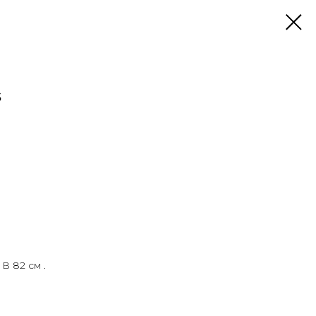
s
В 82 см .