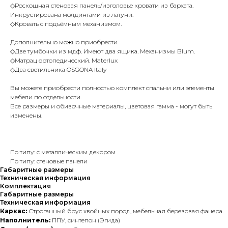
◇Роскошная стеновая панель/изголовье кровати из бархата.
Инкрустирована молдингами из латуни.
◇Кровать с подъёмным механизмом.
Дополнительно можно приобрести
◇Две тумбочки из мдф. Имеют два ящика. Механизмы Blum.
◇Матрац ортопедический. Materlux
◇Два светильника OSGONA Italy
Вы можете приобрести полностью комплект спальни или элементы
мебели по отдельности.
Все размеры и обивочные материалы, цветовая гамма - могут быть
изменены.
По типу: с металлическим декором
По типу: стеновые панели
Габаритные размеры
Техническая информация
Комплектация
Габаритные размеры
Техническая информация
Каркас:
Строганный брус хвойных пород, мебельная березовая фанера.
Наполнитель:
ППУ, синтепон (Эгида)