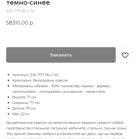
темно-синее
ZW-777 BLU SS
58310,00
р.
Заказать
Артикул: ZW-777 BLU SS
Категория: Велюровые кресла
Материалы: обивка - 100% полиэстер, каркас - дерево,
наполнитель - полиуретан, основание - нерж.сталь
Высота: 71 см
Ширина: 77 см
Длина: 70 см
Вес: 22 кг
Дизайнерское кресло на металлическом каркасе украсит собой
пространство стильной гостиной, кабинета, спальни, лаунж-зоны.
Это яркий пример мебели в стилистике ар-деко, где на первое