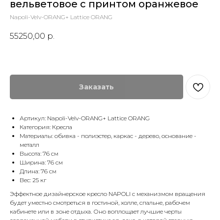
вельветовое с принтом оранжевое
Napoli-Velv-ORANG+ Lattice ORANG
55250,00
р.
Заказать
Артикул: Napoli-Velv-ORANG+ Lattice ORANG
Категория: Кресла
Материалы: обивка - полиэстер, каркас - дерево, основание -
металл
Высота: 76 см
Ширина: 76 см
Длина: 76 см
Вес: 25 кг
Эффектное дизайнерское кресло NAPOLI с механизмом вращения
будет уместно смотреться в гостиной, холле, спальне, рабочем
кабинете или в зоне отдыха. Оно воплощает лучшие черты