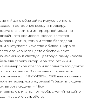
ме «яйца» с обивкой из искусственного
 задает настроение всему интерьеру.
орма стала хитом интерьерной моды, но
дизайн, это кремовое кресло является
м очень уютно, мягко и тепло благодаря
рый выступает в качестве обивки. Широко
растного черного цвета обеспечивают
ую изюминку в светлую цветовую гамму кресла.
ель для своего интерьера, это отличный
ь дизайнерское кресло и дополнить его другой
ашего каталога. В сочетании с кремовым
 каракуля арт. 48MY-1289-L CRE ваша комната
ожки интерьерного журнала! Габариты сиденья:
см, высота сиденья - 48см
ительно отличаться от изображений на сайте
едачи вашего устройства.