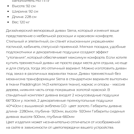
наполнитель HR ППУ
Высота: 92 см
Ширина: 92 см
Длина: 228 см
Вес: 120 кг
Дизайнерский велюровый диван Siena, который изменит ваше
представление о мебельной роскоши и красивом комфорте.
Стильный и элегантный, он станет изысканным украшением
гостиной, кабинета, статусной приемной. Мягкая посадка, удобные
подлокотники и декоративные подушки создают эффект
"утопания", который обеспечивает максимум комфорта. Если хотите
купить трехместный диван не просто ради места для отдыха, но еще
и для статуса, тогда это отличный вариант. Можно изготовить диван
под заказ в различных вариантах ткани. Диван трехместный без
механизма трансформации Siena в стандартном варианте выполнен
в ткани Paddington 14(3 категория ткани), каркас и опоры - массив
дерева, нижняя часть опор покрашена золотой краской. В
стандатный комплект дивана входят 2 конусовидные подушки
66*30см у локтей, 2 декоративные прямоугольные подушки
40*40см с вышивкой эмблема GD- цвет золото. Габариты дивана:
длина- 2280мм, глубина- 920мм, высота- 920мм Габариты сиденья
дивана: высота-500мм, глубина-660мм
Цвет изделия может незначительно отличаться от изображений
на сайте в зависимости от цветопередачи вашего устройства.